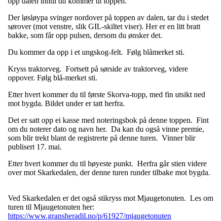
opp dalen inntil du kommer til toppen.
Der løsløypa svinger nordover på toppen av dalen, tar du i stedet
sørover (mot venstre, slik GIL-skiltet viser). Her er en litt bratt
bakke, som får opp pulsen, dersom du ønsker det.
Du kommer da opp i et ungskog-felt. Følg blåmerket sti.
Kryss traktorveg. Fortsett på sørside av traktorveg, videre
oppover. Følg blå-merket sti.
Etter hvert kommer du til første Skorva-topp, med fin utsikt ned
mot bygda. Bildet under er tatt herfra.
Det er satt opp ei kasse med noteringsbok på denne toppen. Fint
om du noterer dato og navn her. Da kan du også vinne premie,
som blir trekt blant de registrerte på denne turen. Vinner blir
publisert 17. mai.
Etter hvert kommer du til høyeste punkt. Herfra går stien videre
over mot Skarkedalen, der denne turen runder tilbake mot bygda.
Ved Skarkedalen er det også stikryss mot Mjaugetonuten. Les om
turen til Mjaugetonuten her:
https://www.gransheradil.no/p/61927/mjaugetonuten