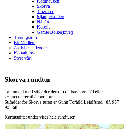
Kotuhaugen
Skorva
Tråeråsen
Mjaugetonuten
Nåpån
Kobolt
Gamle Bolkesjøveg
Treningsrom
Bli Medlem
Aktivitetskalender
Kontakt oss
Styre vårt
Skorva rundtur
Ta kontakt med stifadder dersom du har spørsmål eller
kommentarer til denne turen.
Stifadder for Skorva-turen er Gunn Torhild Leiulfsrud, tlf. 957
90 568.
Kartutsnittet under viser hele rundturen.