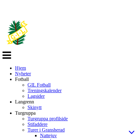
Veksle
navigasjon
Hjem
Nyheter
Fotball
GIL Fotball
Treningskalender
Lagsider
Langrenn
Skinytt
Turgruppa
Turgruppa profilside
Stifaddere
Turer i Gransherad
Nattejuv