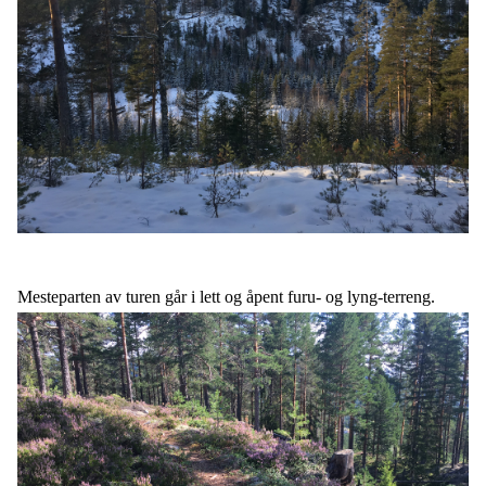
Mesteparten av turen går i lett og åpent furu- og lyng-terreng.