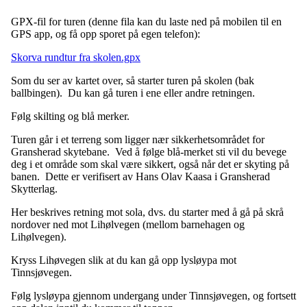
GPX-fil for turen (denne fila kan du laste ned på mobilen til en
GPS app, og få opp sporet på egen telefon):
Skorva rundtur fra skolen.gpx
Som du ser av kartet over, så starter turen på skolen (bak
ballbingen). Du kan gå turen i ene eller andre retningen.
Følg skilting og blå merker.
Turen går i et terreng som ligger nær sikkerhetsområdet for
Gransherad skytebane. Ved å følge blå-merket sti vil du bevege
deg i et område som skal være sikkert, også når det er skyting på
banen. Dette er verifisert av Hans Olav Kaasa i Gransherad
Skytterlag.
Her beskrives retning mot sola, dvs. du starter med å gå på skrå
nordover ned mot Lihølvegen (mellom barnehagen og
Lihølvegen).
Kryss Lihøvegen slik at du kan gå opp lysløypa mot
Tinnsjøvegen.
Følg lysløypa gjennom undergang under Tinnsjøvegen, og fortsett